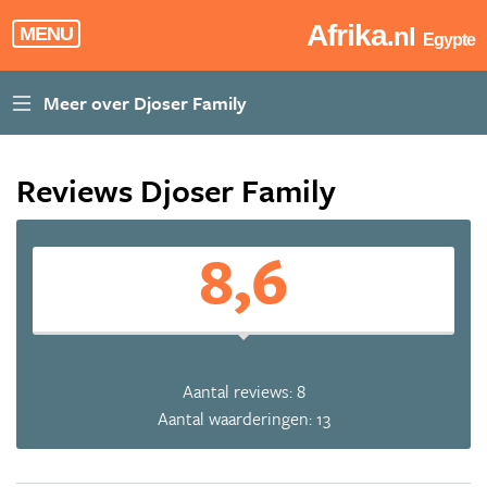
Afrika
.nl
MENU
Egypte
Reviews Djoser Family
8,6
Aantal reviews: 8
Aantal waarderingen: 13