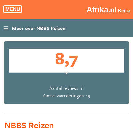
Afrika
.nl
MENU
Kenia
8,7
Aantal reviews: 11
Aantal waarderingen: 19
NBBS Reizen