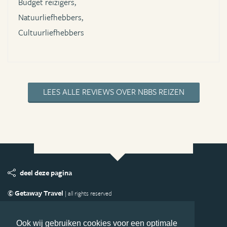
Budget reizigers,
Natuurliefhebbers,
Cultuurliefhebbers
LEES ALLE REVIEWS OVER NBBS REIZEN
deel deze pagina
© Getaway Travel
| all rights reserved
Adverteren
Handige Links
Algemene Voorwaarden
Copyright
Privacy statement
Disclaimer
Cookies
Ook wij gebruiken cookies voor een optimale