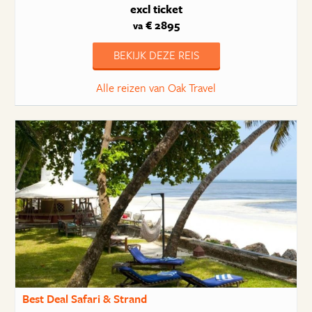
excl ticket
€ 2895
va
BEKIJK DEZE REIS
Alle reizen van Oak Travel
Best Deal Safari & Strand