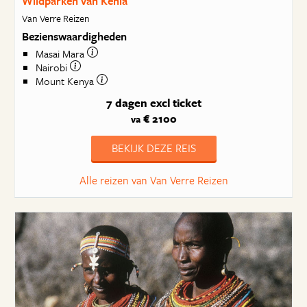
Wildparken van Kenia
Van Verre Reizen
Bezienswaardigheden
Masai Mara
Nairobi
Mount Kenya
7 dagen
excl ticket
€ 2100
va
BEKIJK DEZE REIS
Alle reizen van Van Verre Reizen