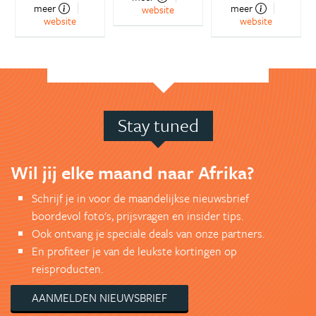
meer
meer
website
website
website
Stay tuned
Wil jij elke maand naar Afrika?
Schrijf je in voor de maandelijkse nieuwsbrief
boordevol foto's, prijsvragen en insider tips.
Ook ontvang je speciale deals van onze partners.
En profiteer je van de leukste kortingen op
reisproducten.
AANMELDEN NIEUWSBRIEF