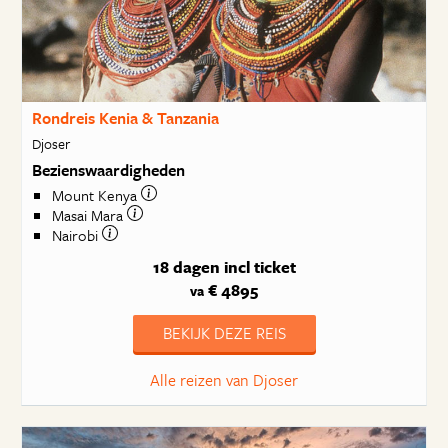
Rondreis Kenia & Tanzania
Djoser
Bezienswaardigheden
Mount Kenya
Masai Mara
Nairobi
18 dagen
incl ticket
€ 4895
va
BEKIJK DEZE REIS
Alle reizen van Djoser