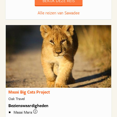
BEKIJK DEZE REIS
Alle reizen van Sawadee
Masai Big Cats Project
Oak Travel
Bezienswaardigheden
Masai Mara