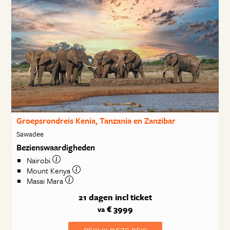
Groepsrondreis Kenia, Tanzania en Zanzibar
Sawadee
Bezienswaardigheden
Nairobi
Mount Kenya
Masai Mara
21 dagen
incl ticket
€ 3999
va