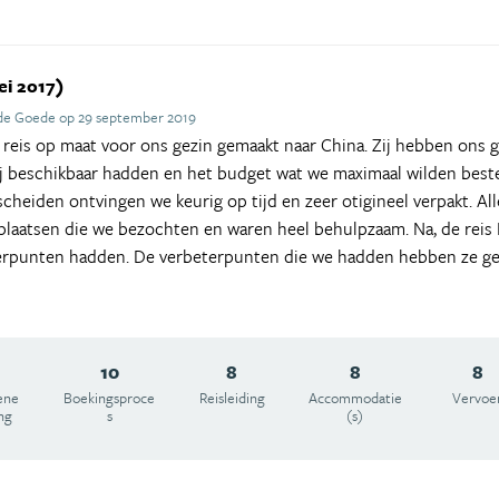
ei 2017)
 de Goede op 29 september 2019
eis op maat voor ons gezin gemaakt naar China. Zij hebben ons g
ij beschikbaar hadden en het budget wat we maximaal wilden beste
scheiden ontvingen we keurig op tijd en zeer otigineel verpakt. Al
 plaatsen die we bezochten en waren heel behulpzaam. Na, de reis
erpunten hadden. De verbeterpunten die we hadden hebben ze ge
10
8
8
8
ene
Boekingsproce
Reisleiding
Accommodatie
Vervoe
ng
s
(s)