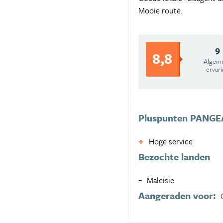
Mooie route.
9
8,8
Algem
ervar
Pluspunten PANGEA
Hoge service
Bezochte landen
Maleisie
Aangeraden voor: