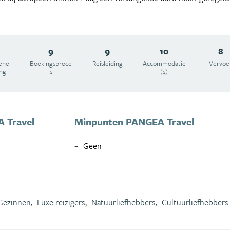
9
9
10
8
ene
Boekingsproce
Reisleiding
Accommodatie
Vervoe
ing
s
(s)
 Travel
Minpunten PANGEA Travel
Geen
Gezinnen,
Luxe reizigers,
Natuurliefhebbers,
Cultuurliefhebbers