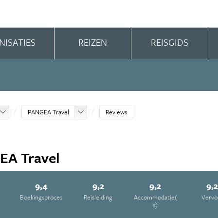
NISATIES
REIZEN
REISGIDS
PANGEA Travel
Reviews
EA Travel
9,4
9,2
9,2
9,
Boekingsproces
Reisleiding
Accommodatie(
Vervo
s)