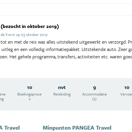
(bezocht in oktober 2019)
de Kievit op 03 oktober 2019
 tot en met de reis was alles uitstekend uitgewerkt en verzorgd. P
uitleg en een volledig informatiepakket. Uitstekende auto. Zeer go
doen. Het gehele programma, transfers, activiteiten etc. waren goe
10
nvt
9
10
ene
Boekingsproce
Reisleiding
Accommodatie
Vervoe
ing
s
(s)
 Travel
Minpunten PANGEA Travel