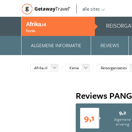
alle sites
Getaway
Travel
©
Afrika
REISORGA
.nl
Kenia
ALGEMENE INFORMATIE
REVIEWS
Afrika.nl
Kenia
Reisorganisaties
Reviews PANG
9,2
9,1
Algemene
ervaring