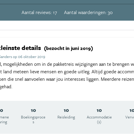
Aantal reviews: 17
Aantal waarderingen: 30
kleinste details
(bezocht in juni 2019)
Sanders op 06 oktober 2019
d, mogelijkheden om in de pakketreis wijzigingen aan te brengen w
et land meteen lieve mensen en goede uitleg. Altijd goede accom
en die snel aanvoelen waar jou interesses liggen. Meerdere reiz
gehad.
10
10
10
10
1
emene
Boekingsproce
Reisleiding
Accommodatie
Verv
aring
s
(s)