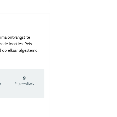
rima ontvangst te
ede locaties. Reis
d op elkaar afgestemd.
9
r
Prijs-kwaliteit