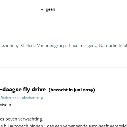
geen
n
Gezinnen,
Stellen,
Vriendengroep,
Luxe reizigers,
Natuurliefheb
-daagse fly drive
(bezocht in juni 2019)
 Redert op 02 oktober 2019
viseur.
s boven verwachting.
ie bij autopech binnen 1 dag een vervangende auto heeft geregeld