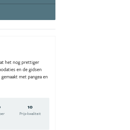
at het nog prettiger
modaties en de gidsen
en gemaakt met pangea en
0
10
oer
Prijs-kwaliteit