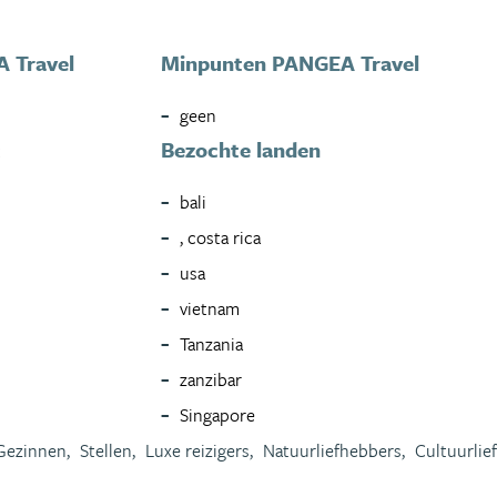
 Travel
Minpunten PANGEA Travel
geen
Bezochte landen
t
bali
, costa rica
usa
vietnam
Tanzania
zanzibar
Singapore
Gezinnen,
Stellen,
Luxe reizigers,
Natuurliefhebbers,
Cultuurlie