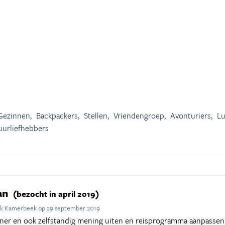
Gezinnen,
Backpackers,
Stellen,
Vriendengroep,
Avonturiers,
Lu
uurliefhebbers
an
(bezocht in april 2019)
ck Kamerbeek op 29 september 2019
tner en ook zelfstandig mening uiten en reisprogramma aanpassen