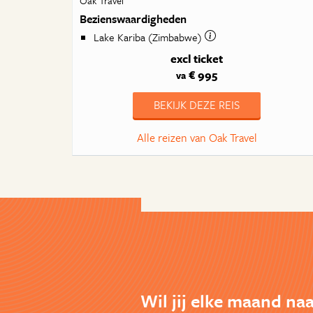
Oak Travel
Bezienswaardigheden
Lake Kariba (Zimbabwe)
excl ticket
€ 995
va
BEKIJK DEZE REIS
Alle reizen van Oak Travel
Wil jij elke maand naa