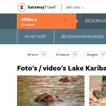
alle sites
Getaway
Travel
©
Afrika
REISORGA
.nl
Zimbabwe
IN HET KORT
BEZIENSWAARDIGHEDEN
Afrika.nl
Zimbabwe
Reisgids
Foto's / video's Lake Kari