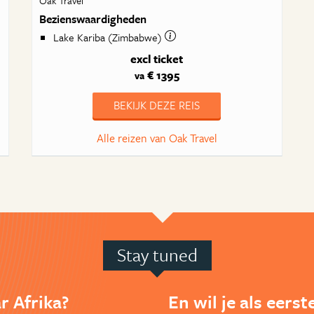
Oak Travel
Bezienswaardigheden
Lake Kariba (Zimbabwe)
excl ticket
€ 1395
va
BEKIJK DEZE REIS
Alle reizen van Oak Travel
Stay tuned
r Afrika?
En wil je als eers