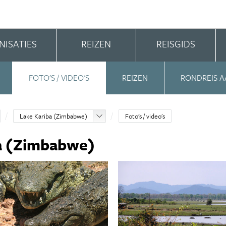
NISATIES
REIZEN
REISGIDS
FOTO'S / VIDEO'S
REIZEN
RONDREIS A
Lake Kariba (Zimbabwe)
Foto's / video's
ba (Zimbabwe)