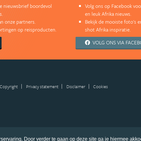
kse nieuwsbrief boordevol
Volg ons op Facebook voor
s.
en leuk Afrika nieuws.
an onze partners.
Bekijk de mooiste foto's 
kortingen op reisproducten.
shot Afrika inspiratie.
VOLG ONS VIA FACE
Copyright
Privacy statement
Disclaimer
Cookies
servaring. Door verder te gaan op deze site ga je hiermee akko