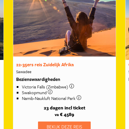
22-35ers reis Zuidelijk Afrika
Sawadee
Bezienswaardigheden
Victoria Falls (Zimbabwe)
Swakopmund
Namib-Naukluft National Park
23 dagen
incl ticket
€ 4589
va
BEKIJK DEZE REIS