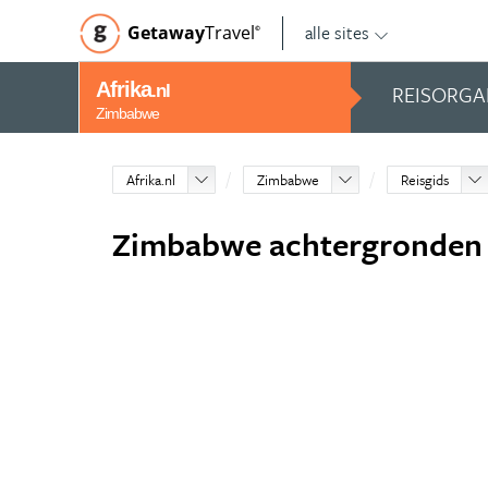
alle sites
Getaway
Travel
©
Afrika
REISORGA
.nl
Zimbabwe
Afrika.nl
Zimbabwe
Reisgids
Zimbabwe achtergronden