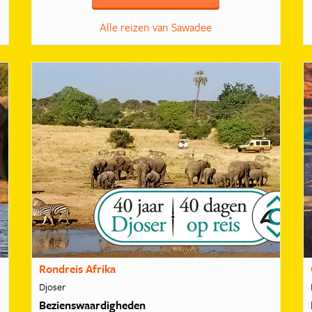
Alle reizen van Sawadee
Rondreis Afrika
Djoser
Bezienswaardigheden