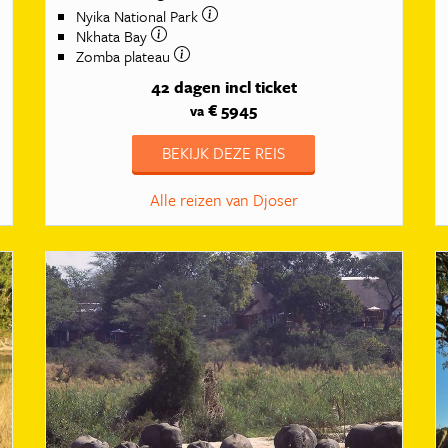
Nyika National Park
Nkhata Bay
Zomba plateau
42 dagen
incl ticket
€ 5945
va
BEKIJK DEZE REIS
Alle reizen van Djoser