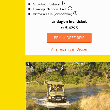
Groot-Zimbabwe
Hwange National Park
Victoria Falls (Zimbabwe)
21 dagen
incl ticket
€ 4795
va
BEKIJK DEZE REIS
Alle reizen van Djoser