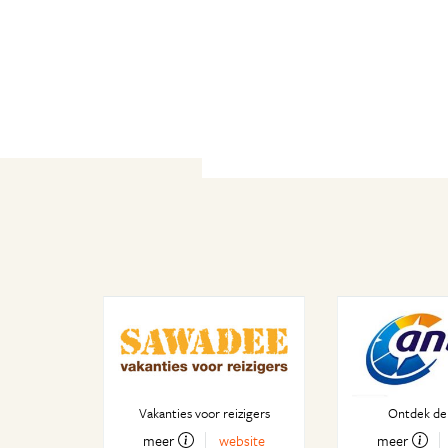
Vakanties voor reizigers
Ontdek de
meer
website
meer