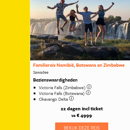
Familiereis Namibië, Botswana en Zimbabwe
Sawadee
Bezienswaardigheden
Victoria Falls (Zimbabwe)
Victoria Falls (Botswana)
Okavango Delta
22 dagen
incl ticket
€ 4999
va
BEKIJK DEZE REIS