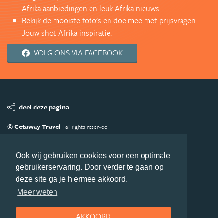
Afrika aanbiedingen en leuk Afrika nieuws.
Bekijk de mooiste foto's en doe mee met prijsvragen.
Jouw shot Afrika inspiratie.
VOLG ONS VIA FACEBOOK
deel deze pagina
© Getaway Travel
| all rights reserved
Adverteren
Handige Links
Algemene Voorwaarden
Copyright
Privacy statement
Disclaimer
Cookies
Ook wij gebruiken cookies voor een optimale
gebruikerservaring. Door verder te gaan op
Volg Afrika.nl
deze site ga je hiermee akkoord.
Nieuwsbrief
Facebook
Meer weten
AKKOORD