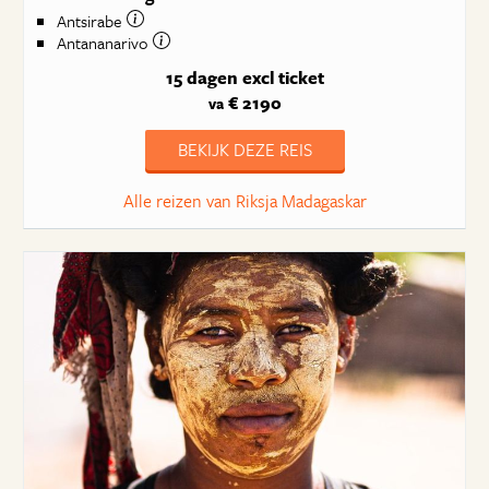
Antsirabe
Antananarivo
15 dagen
excl ticket
€ 2190
va
BEKIJK DEZE REIS
Alle reizen van Riksja Madagaskar