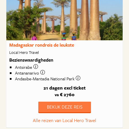
Madagaskar rondreis de leukste
Local Hero Travel
Bezienswaardigheden
Antsirabe
Antananarivo
Andasibe-Mantadia National Park
21 dagen
excl ticket
€ 2760
va
BEKIJK DEZE REIS
Alle reizen van Local Hero Travel