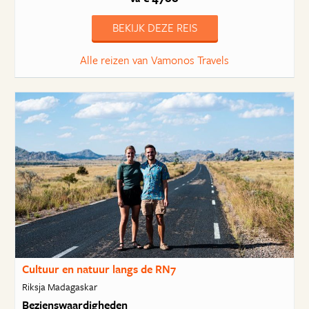
BEKIJK DEZE REIS
Alle reizen van Vamonos Travels
Cultuur en natuur langs de RN7
Riksja Madagaskar
Bezienswaardigheden