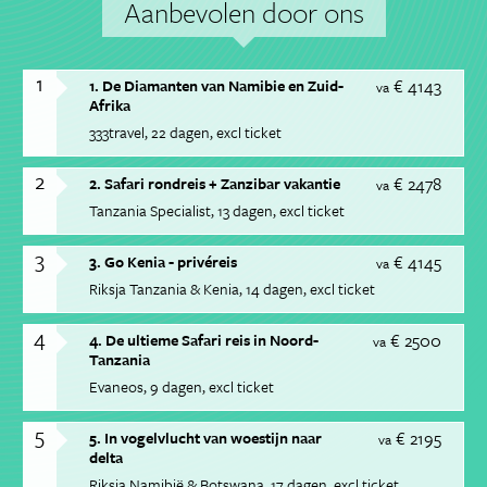
Aanbevolen door ons
1
€ 4143
1. De Diamanten van Namibie en Zuid-
va
Afrika
333travel
22 dagen
excl ticket
2
€ 2478
2. Safari rondreis + Zanzibar vakantie
va
Tanzania Specialist
13 dagen
excl ticket
3
€ 4145
3. Go Kenia - privéreis
va
Riksja Tanzania & Kenia
14 dagen
excl ticket
4
€ 2500
4. De ultieme Safari reis in Noord-
va
Tanzania
Evaneos
9 dagen
excl ticket
5
€ 2195
5. In vogelvlucht van woestijn naar
va
delta
Riksja Namibië & Botswana
17 dagen
excl ticket