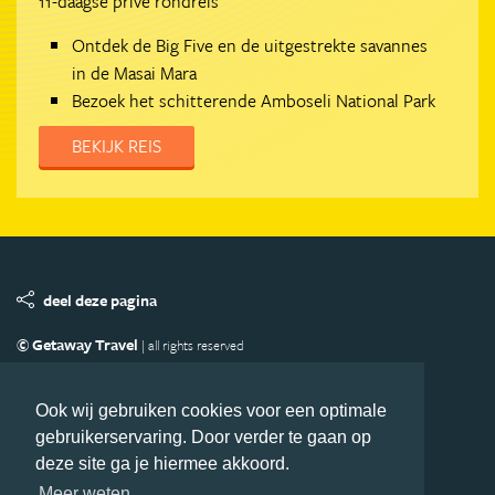
11-daagse privé rondreis
Ontdek de Big Five en de uitgestrekte savannes
in de Masai Mara
Bezoek het schitterende Amboseli National Park
BEKIJK REIS
deel deze pagina
© Getaway Travel
| all rights reserved
Adverteren
Handige Links
Algemene Voorwaarden
Copyright
Privacy statement
Disclaimer
Cookies
Ook wij gebruiken cookies voor een optimale
gebruikerservaring. Door verder te gaan op
Volg Afrika.nl
deze site ga je hiermee akkoord.
Nieuwsbrief
Facebook
Meer weten