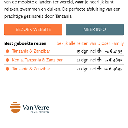
van de mooiste eilanden ter wereld, waar je heerlijk kunt
relaxen, zwemmen en duiken. De perfecte afsluiting van een
prachtige gezinsreis door Tanzania!
BEZOEK WEBSITE
MEER INFO
Best geboekte reizen
bekijk alle reizen van Djoser Family
Tanzania & Zanzibar
15 dgn
incl
€ 4195
va
Kenia, Tanzania & Zanzibar
21 dgn
incl
€ 4895
va
Tanzania & Zanzibar
21 dgn
incl
€ 4695
va