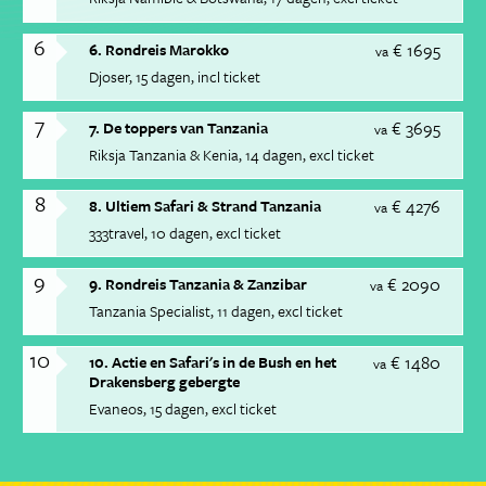
6
€ 1695
6. Rondreis Marokko
va
Djoser
15 dagen
incl ticket
7
€ 3695
7. De toppers van Tanzania
va
Riksja Tanzania & Kenia
14 dagen
excl ticket
8
€ 4276
8. Ultiem Safari & Strand Tanzania
va
333travel
10 dagen
excl ticket
9
€ 2090
9. Rondreis Tanzania & Zanzibar
va
Tanzania Specialist
11 dagen
excl ticket
10
€ 1480
10. Actie en Safari's in de Bush en het
va
Drakensberg gebergte
Evaneos
15 dagen
excl ticket