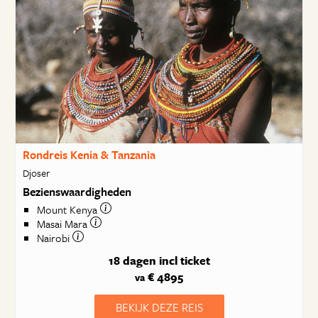
Rondreis Kenia & Tanzania
Djoser
Bezienswaardigheden
Mount Kenya
Masai Mara
Nairobi
18 dagen
incl ticket
€ 4895
va
BEKIJK DEZE REIS