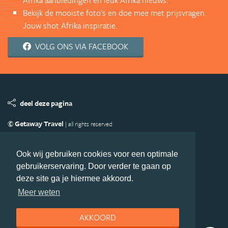
Bekijk de mooiste foto's en doe mee met prijsvragen.
Jouw shot Afrika inspiratie.
VOLG ONS VIA FACEBOOK
deel deze pagina
© Getaway Travel
| all rights reserved
Adverteren
Handige Links
Algemene Voorwaarden
Copyright
Privacy statement
Disclaimer
Cookies
Ook wij gebruiken cookies voor een optimale
gebruikerservaring. Door verder te gaan op
Volg Afrika.nl
deze site ga je hiermee akkoord.
Nieuwsbrief
Facebook
Meer weten
AKKOORD