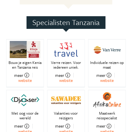
Specialisten Tanzania
Bouw je eigen Kenia
Verre reizen. Voor
Individuele reizen op
en Tanzania reis
iedereen uniek.
maat
meer
meer
meer
website
website
website
Met oog voor de
Vakanties voor
Maatwerk
wereld
reizigers
reisspecialist
meer
meer
meer
website
website
website