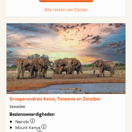
Alle reizen van Djoser
Groepsrondreis Kenia, Tanzania en Zanzibar
Sawadee
Bezienswaardigheden
Nairobi
Mount Kenya