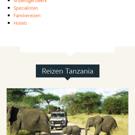
Vrijwilligerswerk
Specialisten
Familiereizen
Hotels
Reizen Tanzania