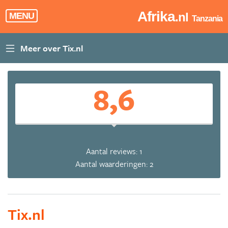
Afrika
.nl
MENU
Tanzania
8,6
Aantal reviews: 1
Aantal waarderingen: 2
Tix.nl