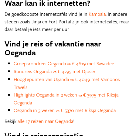
Waar kan ik internetten?
De goedkoopste internetcafés vind je in
Kampala
. In andere
steden zoals Jinja en Fort Portal zijn ook internetcafés, maar
daar betaal je iets meer per uur.
Vind je reis of vakantie naar
Oeganda
Groepsrondreis Oeganda
€ 4619 met Sawadee
va
Rondreis Oeganda
€ 4295 met Djoser
va
Hoogtepunten van Uganda
€ 4049 met Vamonos
va
Travels
Highlights Oeganda in 2 weken
€ 3975 met Riksja
va
Oeganda
Oeganda in 3 weken
€ 5370 met Riksja Oeganda
va
Bekijk
alle 17 reizen naar Oeganda
!
Vind je reisorganisatie