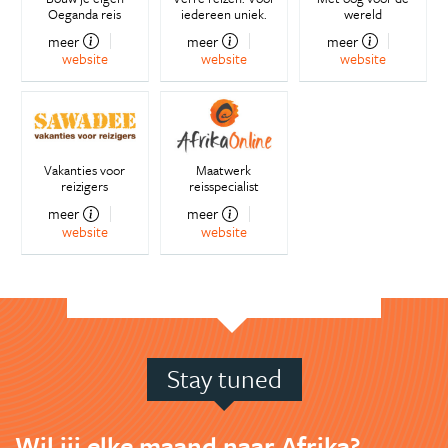
Oeganda reis
iedereen uniek.
wereld
meer
meer
meer
website
website
website
Vakanties voor
Maatwerk
reizigers
reisspecialist
meer
meer
website
website
Stay tuned
Wil jij elke maand naar Afrika?