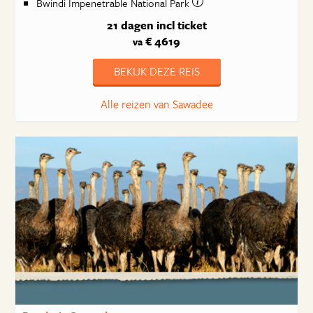
Bwindi Impenetrable National Park
21 dagen
incl ticket
€ 4619
va
BEKIJK DEZE REIS
Alle reizen van Sawadee