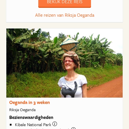
BEKIJK DEZE REIS
Alle reizen van Riksja Oeganda
Oeganda in 3 weken
Riksja Oeganda
Bezienswaardigheden
Kibale National Park