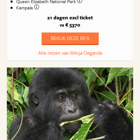
Queen Elizabeth National Park
Kampala
21 dagen
excl ticket
€ 5370
va
BEKIJK DEZE REIS
Alle reizen van Riksja Oeganda