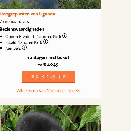
Hoogtepunten van Uganda
Vamonos Travels
Bezienswaardigheden
Queen Elizabeth National Park
Kibale National Park
Kampala
12 dagen
incl ticket
€ 4049
va
BEKIJK DEZE REIS
Alle reizen van Vamonos Travels