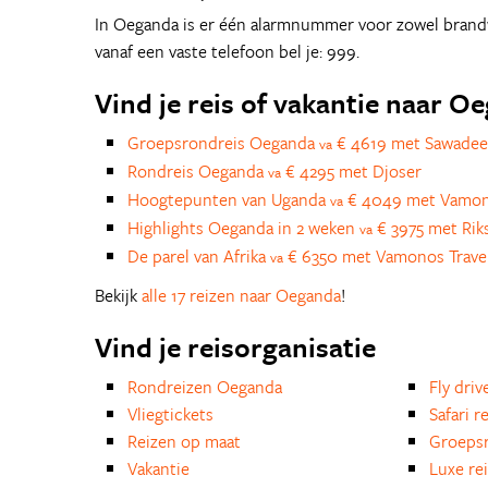
In Oeganda is er één alarmnummer voor zowel brandwee
vanaf een vaste telefoon bel je: 999.
Vind je reis of vakantie naar O
Groepsrondreis Oeganda
€ 4619 met Sawadee
va
Rondreis Oeganda
€ 4295 met Djoser
va
Hoogtepunten van Uganda
€ 4049 met Vamono
va
Highlights Oeganda in 2 weken
€ 3975 met Rik
va
De parel van Afrika
€ 6350 met Vamonos Trave
va
Bekijk
alle 17 reizen naar Oeganda
!
Vind je reisorganisatie
Rondreizen Oeganda
Fly driv
Vliegtickets
Safari r
Reizen op maat
Groepsr
Vakantie
Luxe re