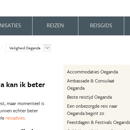
NISATIES
REIZEN
REISGIDS
Veiligheid Oeganda
Accommodaties Oeganda
Ambassade & Consulaat
 kan ik beter
Oeganda
Beste reistijd Oeganda
eest, maar momenteel is
Een onbezorgde reis naar
kunnen echter beter
Oeganda begint zo
ele
reisadvies
.
Feestdagen & Festivals Oegand