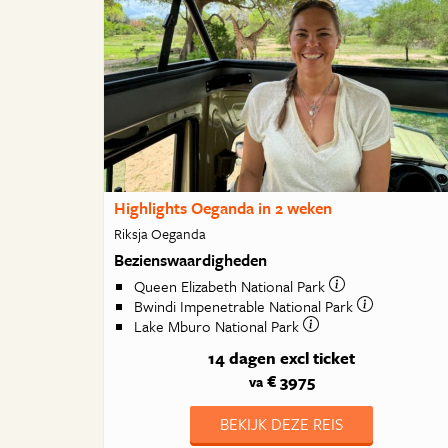
Highlights Oeganda in 2 weken
Riksja Oeganda
Bezienswaardigheden
Queen Elizabeth National Park
Bwindi Impenetrable National Park
Lake Mburo National Park
14 dagen
excl ticket
€ 3975
va
BEKIJK DEZE REIS