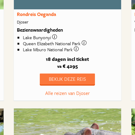
Rondreis Oeganda
Djoser
Bezienswaardigheden
Lake Bunyonyi
Queen Elizabeth National Park
Lake Mburo National Park
18 dagen
incl ticket
€ 4295
va
BEKIJK DEZE REIS
Alle reizen van Djoser