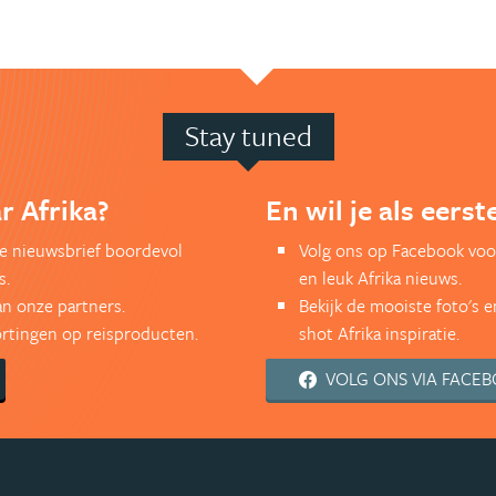
Stay tuned
r Afrika?
En wil je als eers
kse nieuwsbrief boordevol
Volg ons op Facebook voor
s.
en leuk Afrika nieuws.
an onze partners.
Bekijk de mooiste foto's 
kortingen op reisproducten.
shot Afrika inspiratie.
VOLG ONS VIA FACE