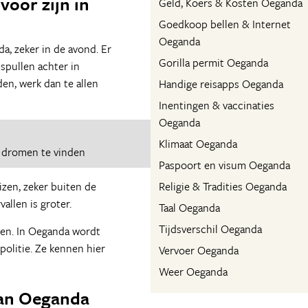
voor zijn in
Geld, Koers & Kosten Oeganda
Goedkoop bellen & Internet
Oeganda
a, zeker in de avond. Er
Gorilla permit Oeganda
 spullen achter in
den, werk dan te allen
Handige reisapps Oeganda
Inentingen & vaccinaties
Oeganda
Klimaat Oeganda
 dromen te vinden
Paspoort en visum Oeganda
izen, zeker buiten de
Religie & Tradities Oeganda
allen is groter.
Taal Oeganda
Tijdsverschil Oeganda
jden. In Oeganda wordt
olitie. Ze kennen hier
Vervoer Oeganda
Weer Oeganda
van Oeganda