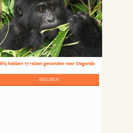
Wij hebben
17 reizen
gevonden naar Oeganda
BEKIJKEN