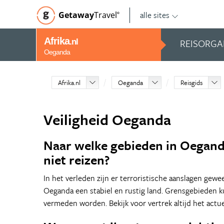
alle sites
Getaway
Travel
©
Afrika
REISORGA
.nl
Oeganda
Afrika.nl
Oeganda
Reisgids
Veiligheid Oeganda
Naar welke gebieden in Oeganda
niet reizen?
In het verleden zijn er terroristische aanslagen gew
Oeganda een stabiel en rustig land. Grensgebieden 
vermeden worden. Bekijk voor vertrek altijd het actu