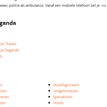
r, politie als ambulance. Vanaf een mobiele telefoon bel je: 112
eganda
s Travels
sja Oeganda
ls
es
Vrijwilligerswerk
eizen
Jongerenreizen
eizen
Specialisten
izen
Hotels