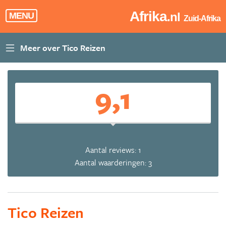
Afrika
.nl
MENU
Zuid-Afrika
9,1
Aantal reviews: 1
Aantal waarderingen: 3
Tico Reizen