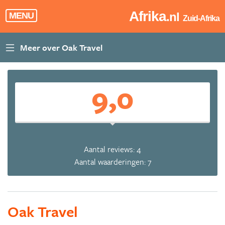
Afrika
.nl
MENU
Zuid-Afrika
9,0
Aantal reviews: 4
Aantal waarderingen: 7
Oak Travel