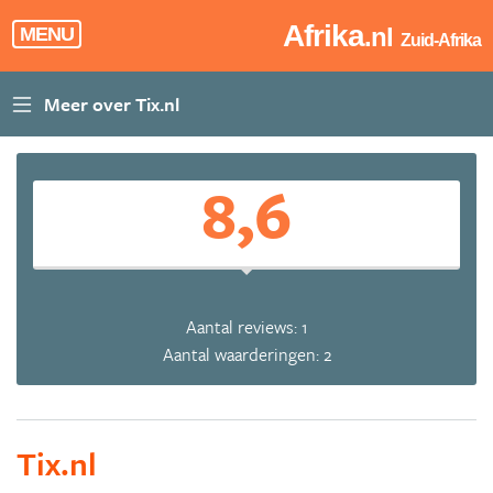
Afrika
.nl
MENU
Zuid-Afrika
8,6
Aantal reviews: 1
Aantal waarderingen: 2
Tix.nl