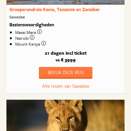
Groepsrondreis Kenia, Tanzania en Zanzibar
Sawadee
Bezienswaardigheden
Masai Mara
Nairobi
Mount Kenya
21 dagen
incl ticket
€ 3999
va
BEKIJK DEZE REIS
Alle reizen van Sawadee