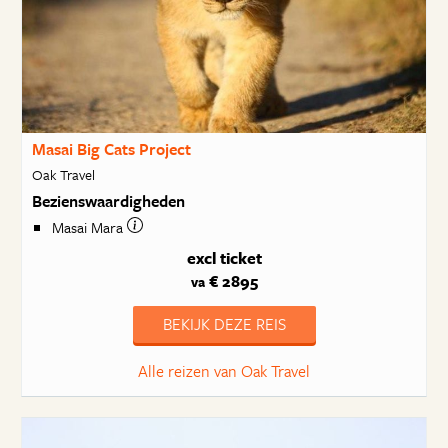
Masai Big Cats Project
Oak Travel
Bezienswaardigheden
Masai Mara
excl ticket
€ 2895
va
BEKIJK DEZE REIS
Alle reizen van Oak Travel