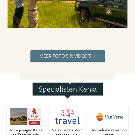
MEER FOTO'S & VIDEO'S
Specialisten Kenia
Bouw je eigen Kenia
Verre reizen. Voor
Individuele reizen op
en Tanzania reis
iedereen uniek.
maat