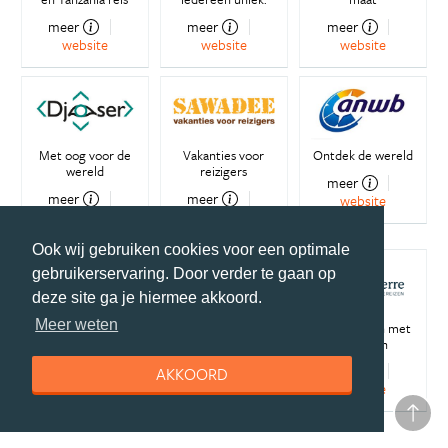
meer
meer
meer
website
website
website
Met oog voor de
Vakanties voor
Ontdek de wereld
wereld
reizigers
meer
meer
meer
website
website
website
Ook wij gebruiken cookies voor een optimale
gebruikerservaring. Door verder te gaan op
deze site ga je hiermee akkoord.
Meer weten
Maatwerk
Individuele
Verre reizen met
reisspecialist
maatwerkreizen
kinderen
meer
meer
meer
AKKOORD
website
website
website