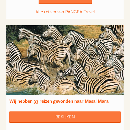
Alle reizen van PANGEA Travel
Wij hebben
33 reizen
gevonden naar Masai Mara
BEKIJKEN