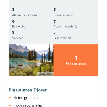
8
8
Algemene ervaring
Boekingsproces
9
7
Reisleiding
Accommodatie(s)
8
7
Vervoer
Prijs-kwaliteit
1
foto's en video's
Linda de Heer
Pluspunten Djoser
kleine groepen
mooi programma