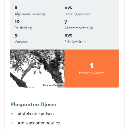
8
nvt
Algemene ervaring
Boekingsproces
10
7
Reisleiding
Accommodatie(s)
9
nvt
Vervoer
Prijs-kwaliteit
1
foto's en video's
Alice van Kempen
Pluspunten Djoser
uitstekende gidsen
prima accommodaties