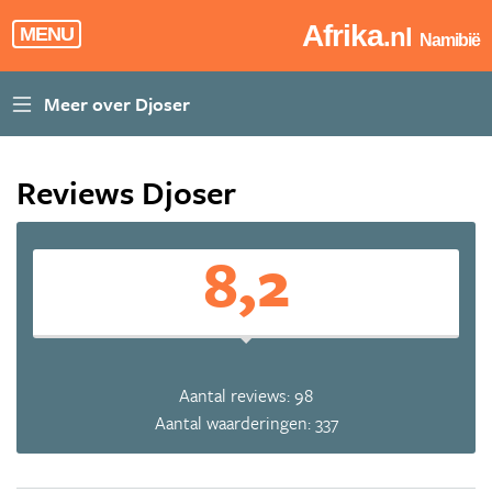
Afrika
.nl
MENU
Namibië
Reviews Djoser
8,2
Aantal reviews: 98
Aantal waarderingen: 337