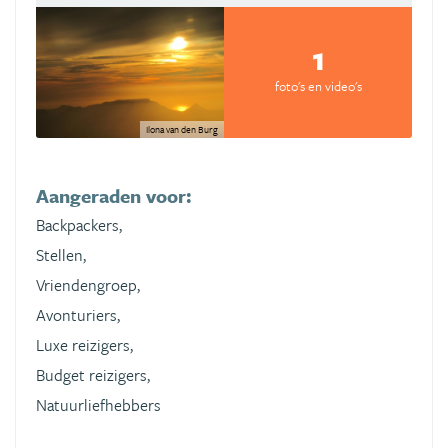
1
foto's en video's
Ilona van den Burg
Aangeraden voor:
Backpackers,
Stellen,
Vriendengroep,
Avonturiers,
Luxe reizigers,
Budget reizigers,
Natuurliefhebbers