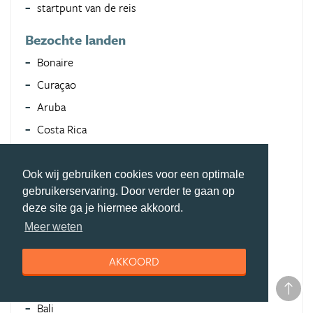
startpunt van de reis
Bezochte landen
Bonaire
Curaçao
Aruba
Costa Rica
Nicaragua
Belize
Ook wij gebruiken cookies voor een optimale
gebruikerservaring. Door verder te gaan op
Guatemala
deze site ga je hiermee akkoord.
Honduras
Meer weten
El Salvador
AKKOORD
Suriname
Frans Guyana
Bali