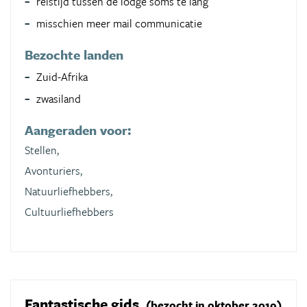
reistijd tussen de lodge soms te lang
misschien meer mail communicatie
Bezochte landen
Zuid-Afrika
zwasiland
Aangeraden voor:
Stellen,
Avonturiers,
Natuurliefhebbers,
Cultuurliefhebbers
Fantastische gids
(bezocht in oktober 2019)