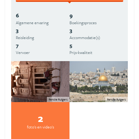
6
9
Algemene ervaring
Boekingsproces
3
3
Reisleiding
Accommodatie(s)
7
5
Vervoer
Prijs-kwaliteit
Renske Rutgers
Renske Rutgers
2
foto's en video's