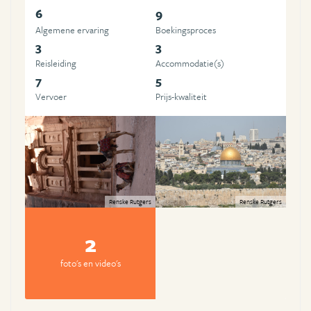
6
9
Algemene ervaring
Boekingsproces
3
3
Reisleiding
Accommodatie(s)
7
5
Vervoer
Prijs-kwaliteit
Renske Rutgers
Renske Rutgers
2
foto's en video's