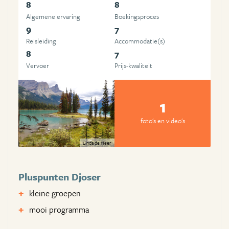
8
8
Algemene ervaring
Boekingsproces
9
7
Reisleiding
Accommodatie(s)
8
7
Vervoer
Prijs-kwaliteit
1
foto's en video's
Linda de Heer
Pluspunten Djoser
kleine groepen
mooi programma