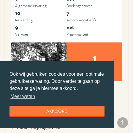
Algemene ervaring
Boekingsproces
10
7
Reisleiding
Accommodatie(s)
9
nvt
Vervoer
Prijs-kwaliteit
1
foto's en video's
Ook wij gebruiken cookies voor een optimale
Alice van Kempen
gebruikerservaring. Door verder te gaan op
deze site ga je hiermee akkoord.
Meer weten
Pluspunten Djoser
uitstekende gidsen
AKKOORD
prima accommodaties
mooi reis programma