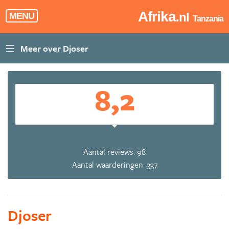
Afrika
.nl
MENU
Tanzania
8,2
Aantal reviews: 98
Aantal waarderingen: 337
Djoser