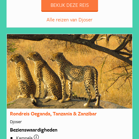
BEKIJK DEZE REIS
Alle reizen van Djoser
Rondreis Oeganda, Tanzania & Zanzibar
Djoser
Bezienswaardigheden
Kampala