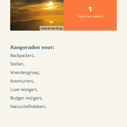
1
foto's en video's
Ilona van den Burg
Aangeraden voor:
Backpackers,
Stellen,
Vriendengroep,
Avonturiers,
Luxe reizigers,
Budget reizigers,
Natuurliefhebbers