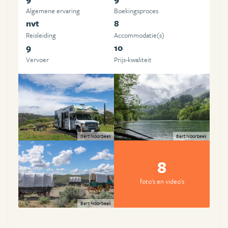
Algemene ervaring
Boekingsproces
nvt
8
Reisleiding
Accommodatie(s)
9
10
Vervoer
Prijs-kwaliteit
Bert Noorbeek
Bert Noorbeek
8
foto's en video's
Bert Noorbeek