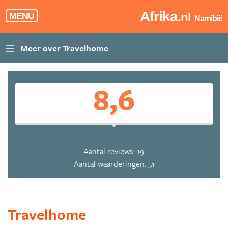
Afrika
.nl
MENU
Namibië
8,6
Aantal reviews: 19
Aantal waarderingen: 51
Travelhome