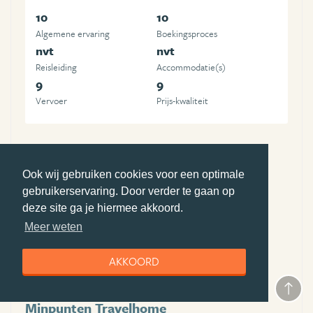
10
10
Algemene ervaring
Boekingsproces
nvt
nvt
Reisleiding
Accommodatie(s)
9
9
Vervoer
Prijs-kwaliteit
Pluspunten Travelhome
Ook wij gebruiken cookies voor een optimale
ervaring
gebruikerservaring. Door verder te gaan op
goede voorbereiding
deze site ga je hiermee akkoord.
Meer weten
goede documentatie
fijn contact
AKKOORD
veel kennis
Minpunten Travelhome