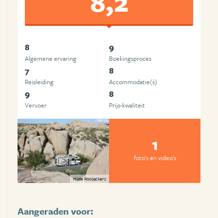
8,2
8
9
Algemene ervaring
Boekingsproces
7
8
Reisleiding
Accommodatie(s)
9
8
Vervoer
Prijs-kwaliteit
1
foto's en video's
Hilde Rooijackers
Aangeraden voor: