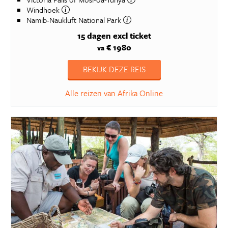
Windhoek
Namib-Naukluft National Park
15 dagen
excl ticket
€ 1980
va
BEKIJK DEZE REIS
Alle reizen van Afrika Online