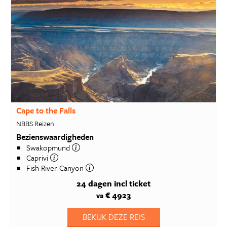
Cape to the Falls
NBBS Reizen
Bezienswaardigheden
Swakopmund
Caprivi
Fish River Canyon
24 dagen
incl ticket
€ 4923
va
BEKIJK DEZE REIS