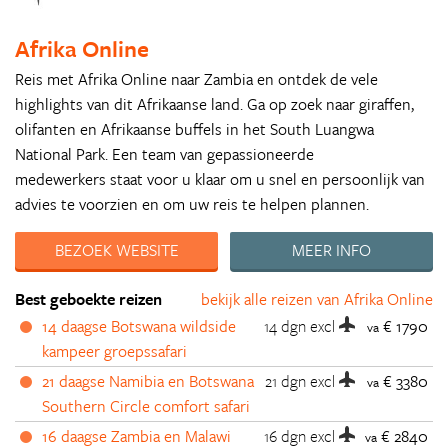
Afrika Online
Reis met Afrika Online naar Zambia en ontdek de vele
highlights van dit Afrikaanse land. Ga op zoek naar giraffen,
olifanten en Afrikaanse buffels in het South Luangwa
National Park. Een team van gepassioneerde
medewerkers staat voor u klaar om u snel en persoonlijk van
advies te voorzien en om uw reis te helpen plannen.
BEZOEK WEBSITE
MEER INFO
Best geboekte reizen
bekijk alle reizen van Afrika Online
14 daagse Botswana wildside
14 dgn
excl
€ 1790
va
kampeer groepssafari
21 daagse Namibia en Botswana
21 dgn
excl
€ 3380
va
Southern Circle comfort safari
16 daagse Zambia en Malawi
16 dgn
excl
€ 2840
va