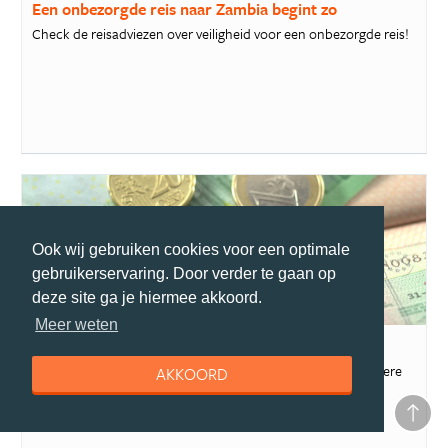
Een onbezorgde reis naar Zambia begint zo
Check de reisadviezen over veiligheid voor een onbezorgde reis!
Ook wij gebruiken cookies voor een optimale
gebruikerservaring. Door verder te gaan op
deze site ga je hiermee akkoord.
reisgids
Meer weten
Paspoort en visum Zambia
Reis je binnenkort naar Zambia, of via Zambia naar een andere
AKKOORD
bestemming? Dan heb je in de...