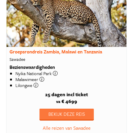
Groepsrondreis Zambia, Malawi en Tanzania
Sawadee
Bezienswaardigheden
Nyika National Park
Malawimeer
Lilongwe
25 dagen
incl ticket
€ 4699
va
BEKIJK DEZE REIS
Alle reizen van Sawadee