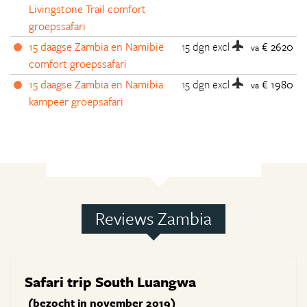
Livingstone Trail comfort
groepssafari
15 daagse Zambia en Namibië
15 dgn
excl
€ 2620
va
comfort groepssafari
15 daagse Zambia en Namibia
15 dgn
excl
€ 1980
va
kampeer groepsafari
Reviews Zambia
Safari trip South Luangwa
(bezocht in november 2019)