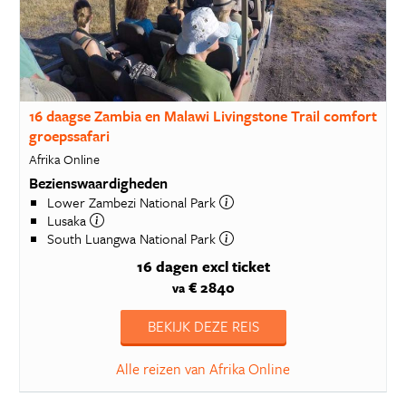
16 daagse Zambia en Malawi Livingstone Trail comfort
groepssafari
Afrika Online
Bezienswaardigheden
Lower Zambezi National Park
Lusaka
South Luangwa National Park
16 dagen
excl ticket
€ 2840
va
BEKIJK DEZE REIS
Alle reizen van Afrika Online