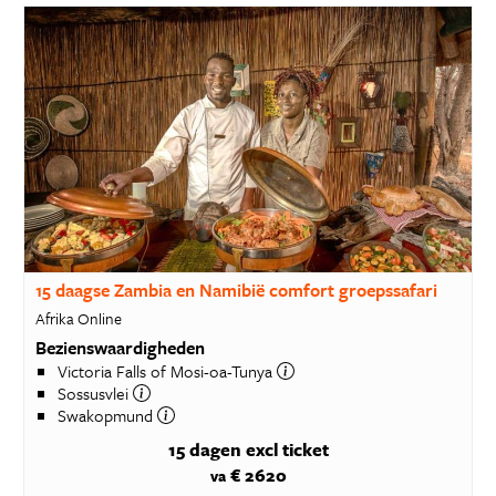
15 daagse Zambia en Namibië comfort groepssafari
Afrika Online
Bezienswaardigheden
Victoria Falls of Mosi-oa-Tunya
Sossusvlei
Swakopmund
15 dagen
excl ticket
€ 2620
va