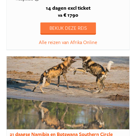
14 dagen
excl ticket
€ 1790
va
BEKIJK DEZE REIS
Alle reizen van Afrika Online
21 daagse Namibia en Botswana Southern Circle