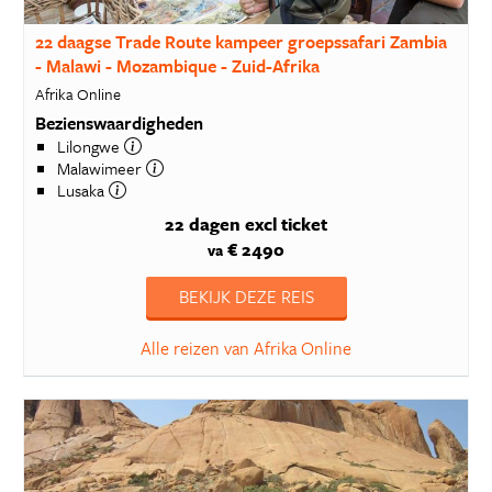
22 daagse Trade Route kampeer groepssafari Zambia
- Malawi - Mozambique - Zuid-Afrika
Afrika Online
Bezienswaardigheden
Lilongwe
Malawimeer
Lusaka
22 dagen
excl ticket
€ 2490
va
BEKIJK DEZE REIS
Alle reizen van Afrika Online