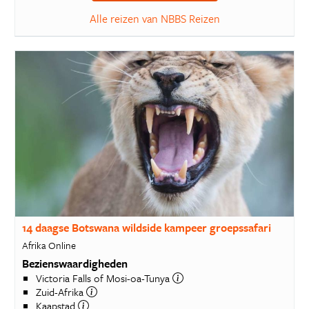
Alle reizen van NBBS Reizen
14 daagse Botswana wildside kampeer groepssafari
Afrika Online
Bezienswaardigheden
Victoria Falls of Mosi-oa-Tunya
Zuid-Afrika
Kaapstad