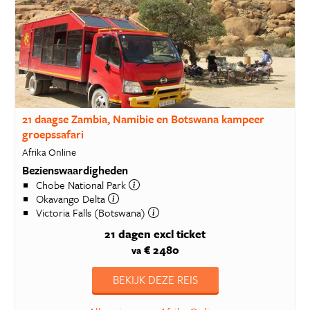
21 daagse Zambia, Namibie en Botswana kampeer
groepssafari
Afrika Online
Bezienswaardigheden
Chobe National Park
Okavango Delta
Victoria Falls (Botswana)
21 dagen
excl ticket
€ 2480
va
BEKIJK DEZE REIS