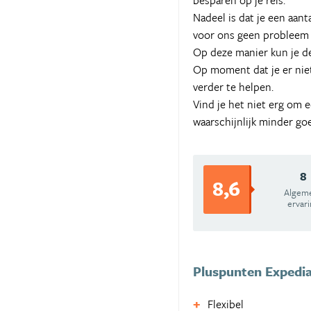
besparen op je reis.
Nadeel is dat je een aant
voor ons geen probleem o
Op deze manier kun je de
Op moment dat je er nie
verder te helpen.
Vind je het niet erg om ee
waarschijnlijk minder go
8
8,6
Algem
ervar
Pluspunten Expedi
Flexibel