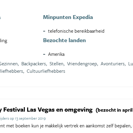
a
Minpunten Expedia
telefonische bereikbaarheid
Bezochte landen
ding
Amerika
Gezinnen,
Backpackers,
Stellen,
Vriendengroep,
Avonturiers,
Lu
liefhebbers,
Cultuurliefhebbers
y Festival Las Vegas en omgeving
(bezocht in apri
ijders op 13 september 2019
bent met boeken kun je makkelijk vertrek en aankomst zelf bepalen,