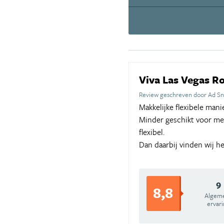
Viva Las Vegas Ro
Review geschreven door Ad Sni
Makkelijke flexibele mani
Minder geschikt voor men
flexibel.
Dan daarbij vinden wij h
9
8,8
Algem
ervar