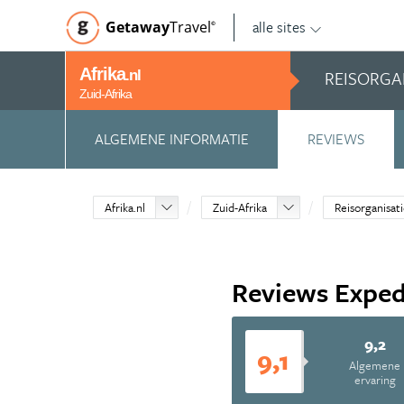
alle sites
Getaway
Travel
©
Afrika
REISORGA
.nl
Zuid-Afrika
ALGEMENE INFORMATIE
REVIEWS
Afrika.nl
Zuid-Afrika
Reisorganisat
Reviews Exped
9,2
9,1
Algemene
ervaring