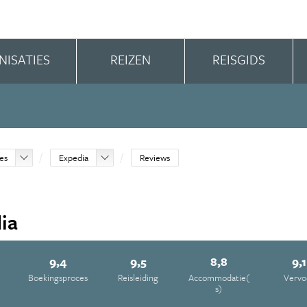
NISATIES
REIZEN
REISGIDS
ies
Expedia
Reviews
ia
9,4
9,5
8,8
9,1
Boekingsproces
Reisleiding
Accommodatie(
Vervo
s)