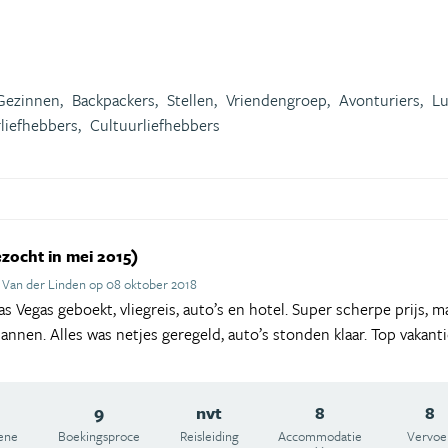
Gezinnen,
Backpackers,
Stellen,
Vriendengroep,
Avonturiers,
Lu
liefhebbers,
Cultuurliefhebbers
zocht in mei 2015)
 Van der Linden op 08 oktober 2018
s Vegas geboekt, vliegreis, auto’s en hotel. Super scherpe prijs, m
annen. Alles was netjes geregeld, auto’s stonden klaar. Top vakant
9
nvt
8
8
ene
Boekingsproce
Reisleiding
Accommodatie
Vervoe