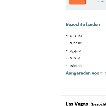
ervar
Bezochte landen
amerika
tunesie
egypte
turkije
tsjechie
Aangeraden voor:
Las Vegas
(bezocht