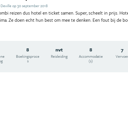
 Deville op 30 september 2018
mbi reizen dus hotel en ticket samen. Super, scheelt in prijs. Hotel
rima. Ze doen echt hun best om mee te denken. Een fout bij de bo
8
nvt
8
7
ene
Boekingsproce
Reisleiding
Accommodatie
Vervoe
ng
s
(s)