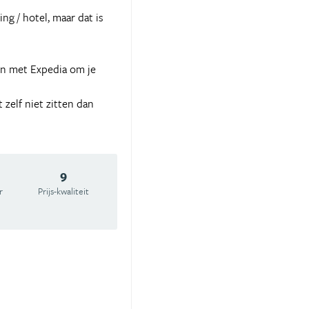
ng / hotel, maar dat is
en met Expedia om je
 zelf niet zitten dan
9
r
Prijs-kwaliteit