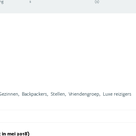
ing
s
(s)
Gezinnen,
Backpackers,
Stellen,
Vriendengroep,
Luxe reizigers
 in mei 2018)