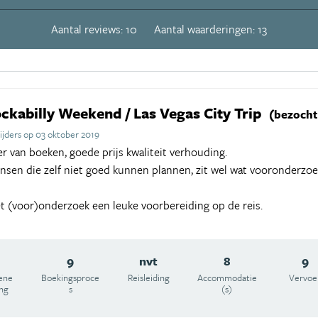
Aantal reviews: 10
Aantal waarderingen: 13
ckabilly Weekend / Las Vegas City Trip
(bezocht 
jders op 03 oktober 2019
er van boeken, goede prijs kwaliteit verhouding.
sen die zelf niet goed kunnen plannen, zit wel wat vooronderzoek
et (voor)onderzoek een leuke voorbereiding op de reis.
9
nvt
8
9
ene
Boekingsproce
Reisleiding
Accommodatie
Vervoe
ing
s
(s)