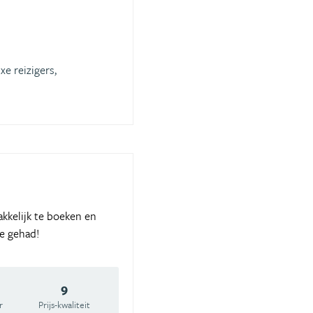
xe reizigers,
akkelijk te boeken en
ie gehad!
9
r
Prijs-kwaliteit