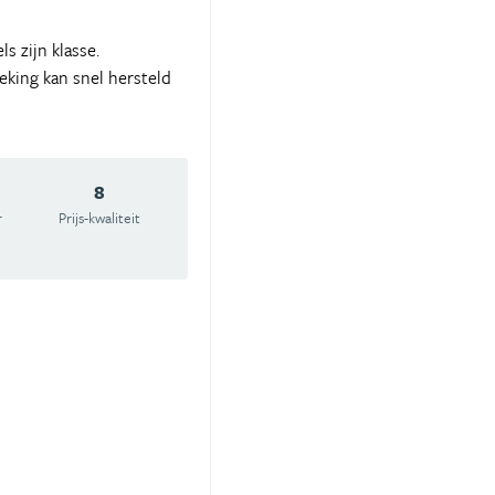
s zijn klasse.
eking kan snel hersteld
8
r
Prijs-kwaliteit