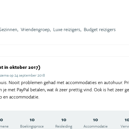
Gezinnen,
Vriendengroep,
Luxe reizigers,
Budget reizigers
t in oktober 2017)
ozema op 24 september 2018
 huis. Nooit problemen gehad met accommodaties en autohuur. Prijs
n je met PayPal betalen, wat ik zeer prettig vind. Ook is het zeer 
uto en accommodatie.
10
10
10
10
1
emene
Boekingsproce
Reisleiding
Accommodatie
Verv