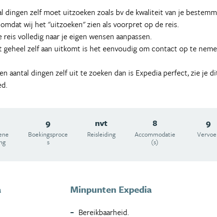
al dingen zelf moet uitzoeken zoals bv de kwaliteit van je bestemmi
mdat wij het "uitzoeken" zien als voorpret op de reis.
 reis volledig naar je eigen wensen aanpassen.
t geheel zelf aan uitkomt is het eenvoudig om contact op te nem
n aantal dingen zelf uit te zoeken dan is Expedia perfect, zie je dit
ed.
9
nvt
8
9
ene
Boekingsproce
Reisleiding
Accommodatie
Vervoe
ing
s
(s)
a
Minpunten Expedia
Bereikbaarheid.