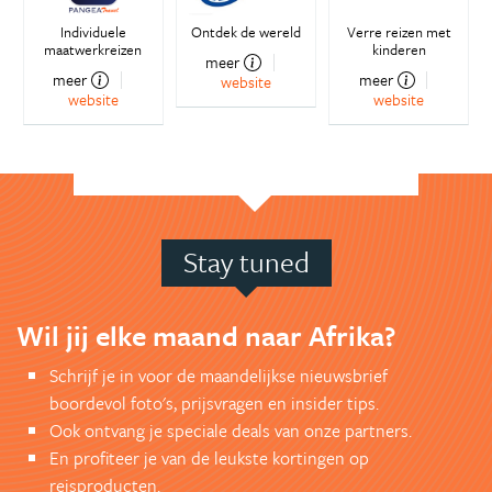
Individuele
Ontdek de wereld
Verre reizen met
maatwerkreizen
kinderen
meer
meer
meer
website
website
website
Stay tuned
Wil jij elke maand naar Afrika?
Schrijf je in voor de maandelijkse nieuwsbrief
boordevol foto's, prijsvragen en insider tips.
Ook ontvang je speciale deals van onze partners.
En profiteer je van de leukste kortingen op
reisproducten.