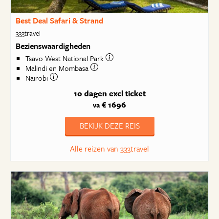
Best Deal Safari & Strand
333travel
Bezienswaardigheden
Tsavo West National Park
Malindi en Mombasa
Nairobi
10 dagen
excl ticket
€ 1696
va
BEKIJK DEZE REIS
Alle reizen van 333travel