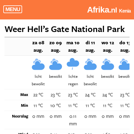
Afrika
.nl
MENU
Kenia
Weer Hell’s Gate National Park
za 08
zo 09
ma 10
di 11
wo 12
do 13
aug.
aug.
aug.
aug.
aug.
aug.
licht
bewolkt
lichte
licht
bewolkt
bewolkt
bewolkt
regen
bewolkt
22 °C
23 °C
23 °C
24 °C
24 °C
23 °C
Max
11 °C
10 °C
11 °C
11 °C
11 °C
11 °C
Min
0 mm
0 mm
0.11
0 mm
0 mm
0 mm
Neerslag
mm