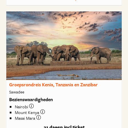
Groepsrondreis Kenia, Tanzania en Zanzibar
Sawadee
Bezienswaardigheden
Nairobi
Mount Kenya
Masai Mara
21 dagen
incl ticket