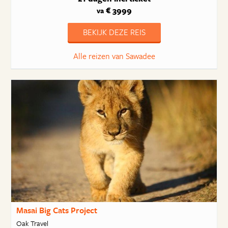
€ 3999
va
BEKIJK DEZE REIS
Alle reizen van Sawadee
Masai Big Cats Project
Oak Travel