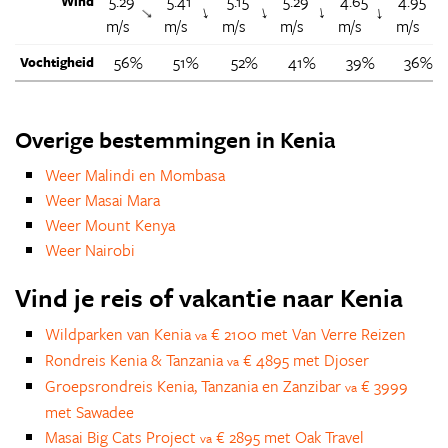
5.29
5.41
5.15
5.29
4.65
4.95
Wind
↑
↑
↑
↑
↑
↑
m/s
m/s
m/s
m/s
m/s
m/s
56%
51%
52%
41%
39%
36%
Vochtigheid
Overige bestemmingen in Kenia
Weer Malindi en Mombasa
Weer Masai Mara
Weer Mount Kenya
Weer Nairobi
Vind je reis of vakantie naar Kenia
Wildparken van Kenia
€ 2100 met Van Verre Reizen
va
Rondreis Kenia & Tanzania
€ 4895 met Djoser
va
Groepsrondreis Kenia, Tanzania en Zanzibar
€ 3999
va
met Sawadee
Masai Big Cats Project
€ 2895 met Oak Travel
va