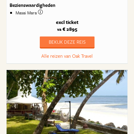
Bezienswaardigheden
Masai Mara
excl ticket
€ 2895
va
BEKIJK DEZE REIS
Alle reizen van Oak Travel