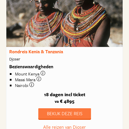
Rondreis Kenia & Tanzania
Djoser
Bezienswaardigheden
Mount Kenya
Masai Mara
Nairobi
18 dagen
incl ticket
€ 4895
va
BEKIJK DEZE REIS
Alle reizen van Djoser