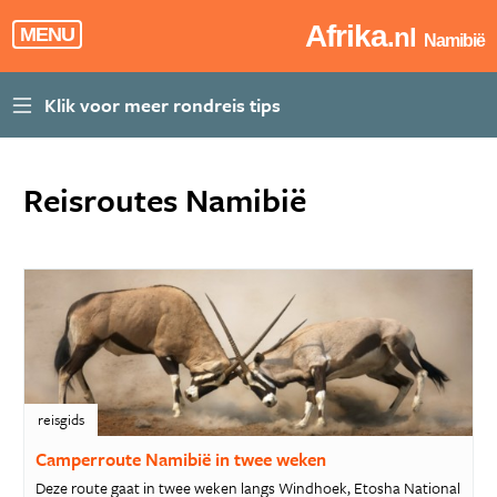
Afrika
.nl
MENU
Namibië
Reisroutes Namibië
reisgids
Camperroute Namibië in twee weken
Deze route gaat in twee weken langs Windhoek, Etosha National