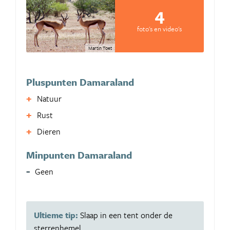
4
foto's en video's
Martin Toet
Pluspunten Damaraland
Natuur
Rust
Dieren
Minpunten Damaraland
Geen
Ultieme tip:
Slaap in een tent onder de
sterrenhemel.