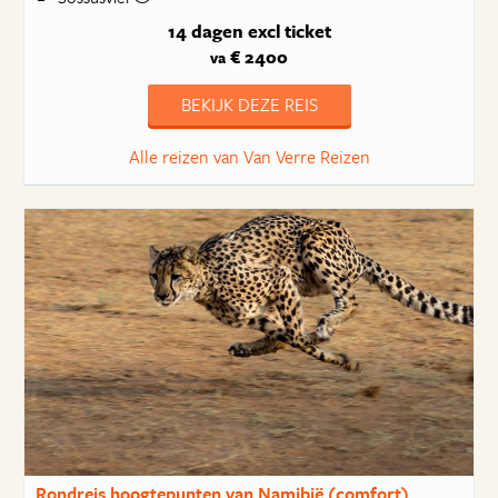
14 dagen
excl ticket
€ 2400
va
BEKIJK DEZE REIS
Alle reizen van Van Verre Reizen
Rondreis hoogtepunten van Namibië (comfort)