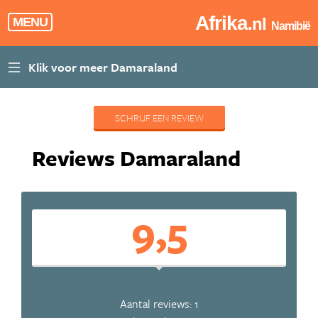
Afrika
.nl
MENU
Namibië
SCHRIJF EEN REVIEW
Reviews Damaraland
9,5
Aantal reviews: 1