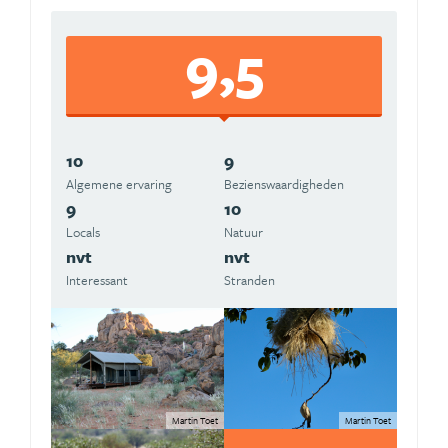
9,5
10
9
Algemene ervaring
Beziens­waardigheden
9
10
Locals
Natuur
nvt
nvt
Interessant
Stranden
Martin Toet
Martin Toet