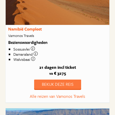
Namibië Compleet
Vamonos Travels
Bezienswaardigheden
Sossusvlei
Damaraland
Walvisbaai
21 dagen
incl ticket
€ 3275
va
BEKIJK DEZE REIS
Alle reizen van Vamonos Travels