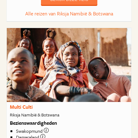
Alle reizen van Riksja Namibië & Botswana
Multi Culti
Riksja Namibië & Botswana
Bezienswaardigheden
Swakopmund
Damaraland