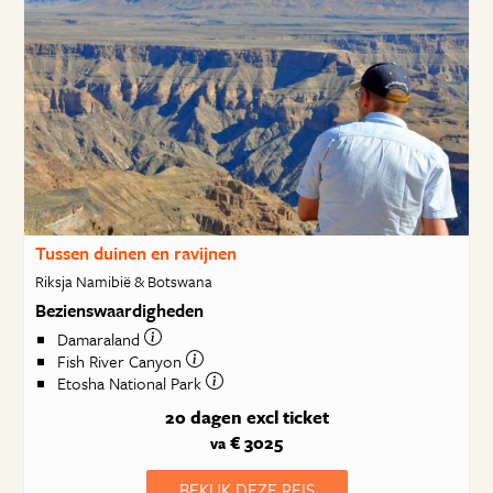
Tussen duinen en ravijnen
Riksja Namibië & Botswana
Bezienswaardigheden
Damaraland
Fish River Canyon
Etosha National Park
20 dagen
excl ticket
€ 3025
va
BEKIJK DEZE REIS