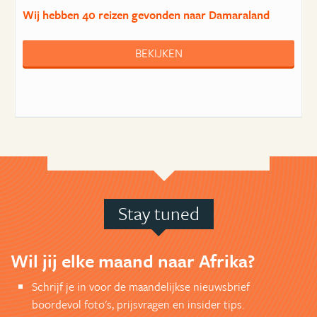
Wij hebben
40 reizen
gevonden naar Damaraland
BEKIJKEN
Stay tuned
Wil jij elke maand naar Afrika?
Schrijf je in voor de maandelijkse nieuwsbrief
boordevol foto's, prijsvragen en insider tips.