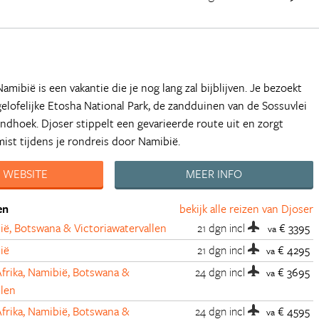
mibië is een vakantie die je nog lang zal bijblijven. Je bezoekt
lofelijke Etosha National Park, de zandduinen van de Sossuvlei
dhoek. Djoser stippelt een gevarieerde route uit en zorgt
mist tijdens je rondreis door Namibië.
 WEBSITE
MEER INFO
en
bekijk alle reizen van Djoser
ë, Botswana & Victoriawatervallen
21 dgn
incl
€ 3395
va
ië
21 dgn
incl
€ 4295
va
frika, Namibië, Botswana &
24 dgn
incl
€ 3695
va
llen
frika, Namibië, Botswana &
24 dgn
incl
€ 4595
va