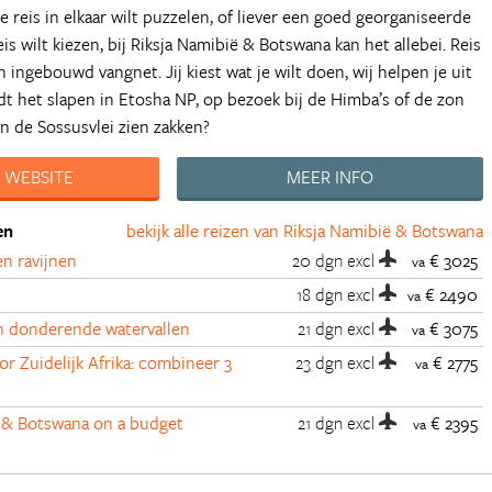
 je reis in elkaar wilt puzzelen, of liever een goed georganiseerde
is wilt kiezen, bij Riksja Namibië & Botswana kan het allebei. Reis
 ingebouwd vangnet. Jij kiest wat je wilt doen, wij helpen je uit
dt het slapen in Etosha NP, op bezoek bij de Himba’s of de zon
n de Sossusvlei zien zakken?
 WEBSITE
MEER INFO
en
bekijk alle reizen van Riksja Namibië & Botswana
n ravijnen
20 dgn
excl
€ 3025
va
18 dgn
excl
€ 2490
va
en donderende watervallen
21 dgn
excl
€ 3075
va
r Zuidelijk Afrika: combineer 3
23 dgn
excl
€ 2775
va
 & Botswana on a budget
21 dgn
excl
€ 2395
va