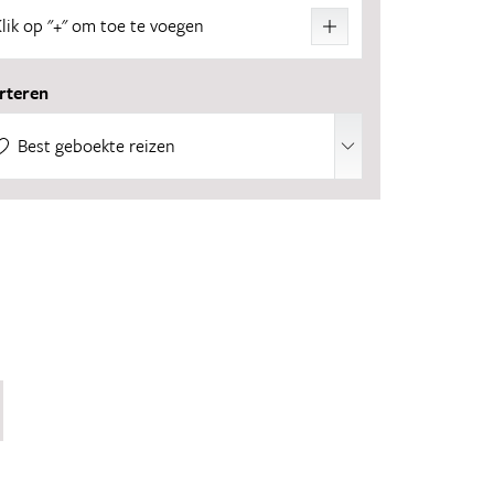
Klik op "+" om toe te voegen
10 reizen
rteren
10 reizen
Best geboekte reizen
9 reizen
7 reizen
5 reizen
5 reizen
5 reizen
4 reizen
4 reizen
3 reizen
1 reis