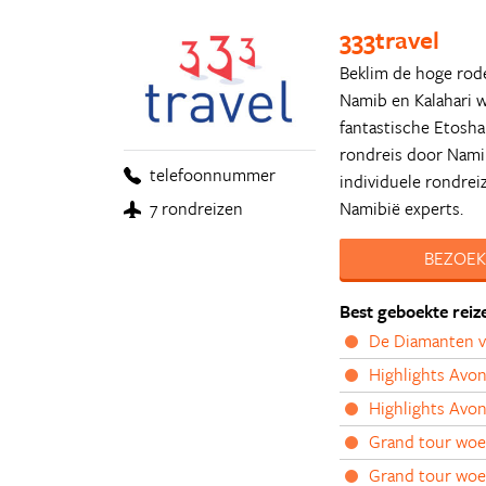
333travel
Beklim de hoge rode
Namib en Kalahari w
fantastische Etosh
rondreis door Namib
telefoonnummer
individuele rondre
Namibië experts.
7 rondreizen
BEZOEK
Best geboekte reiz
De Diamanten v
Highlights Avon
Highlights Avon
Grand tour woes
Grand tour woes