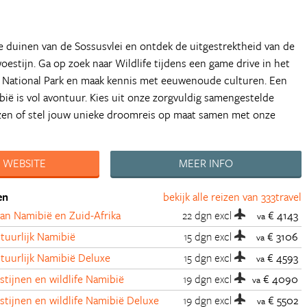
 duinen van de Sossusvlei en ontdek de uitgestrektheid van de
oestijn. Ga op zoek naar Wildlife tijdens een game drive in het
a National Park en maak kennis met eeuwenoude culturen. Een
ië is vol avontuur. Kies uit onze zorgvuldig samengestelde
izen of stel jouw unieke droomreis op maat samen met onze
 WEBSITE
MEER INFO
en
bekijk alle reizen van 333travel
an Namibië en Zuid-Afrika
22 dgn
excl
€ 4143
va
tuurlijk Namibië
15 dgn
excl
€ 3106
va
tuurlijk Namibië Deluxe
15 dgn
excl
€ 4593
va
tijnen en wildlife Namibië
19 dgn
excl
€ 4090
va
tijnen en wildlife Namibië Deluxe
19 dgn
excl
€ 5502
va