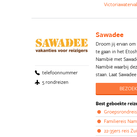
Victoriawaterva
Sawadee
Droom jij ervan om
te gaan in het Etos
Namibië met Sawade
Namibië waarbij de
telefoonnummer
staan. Laat Sawadee
5 rondreizen
BEZOEK
Best geboekte reiz
Groepsrondreis
Familiereis Na
22-35ers reis Zui