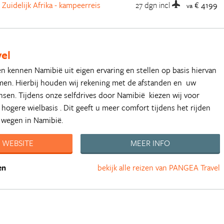
Zuidelijk Afrika - kampeerreis
27 dgn
incl
€ 4199
va
el
en kennen Namibië uit eigen ervaring en stellen op basis hiervan
amen. Hierbij houden wij rekening met de afstanden en uw
nsen. Tijdens onze selfdrives door Namibië kiezen wij voor
hogere wielbasis . Dit geeft u meer comfort tijdens het rijden
 wegen in Namibië.
 WEBSITE
MEER INFO
en
bekijk alle reizen van PANGEA Travel