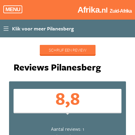
Afrika
.nl
MENU
Zuid-Afrika
SCHRIJF EEN REVIEW
Reviews Pilanesberg
8,8
Aantal reviews: 1