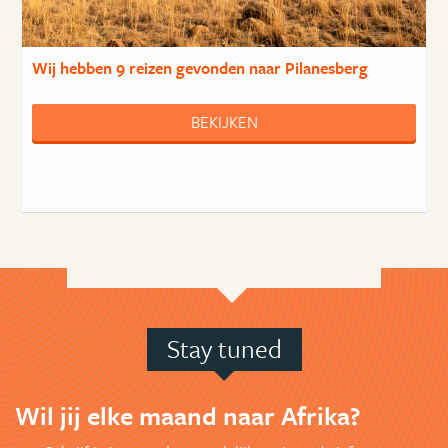
Wij hebben
9 reizen
gevonden naar Pilanesberg
BEKIJKEN
Stay tuned
Wil jij elke maand naar Afrika?