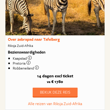
Over zebrapad naar Tafelberg
Riksja Zuid-Afrika
Bezienswaardigheden
Kaapstad
Pretoria
Robbeneiland
14 dagen
excl ticket
€ 1780
va
BEKIJK DEZE REIS
Alle reizen van Riksja Zuid-Afrika