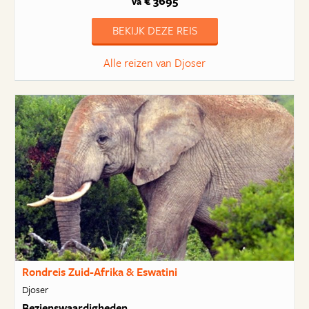
€ 3695
va
BEKIJK DEZE REIS
Alle reizen van Djoser
Rondreis Zuid-Afrika & Eswatini
Djoser
Bezienswaardigheden