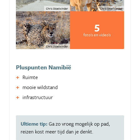
Chris Stoelwinder
Chris Stoelwinder
5
foto's en video's
Chris Stoelwinder
Pluspunten Namibië
Ruimte
mooie wildstand
infrastructuur
Ultieme tip:
Ga zo vroeg mogelijk op pad,
reizen kost meer tijd dan je denkt.