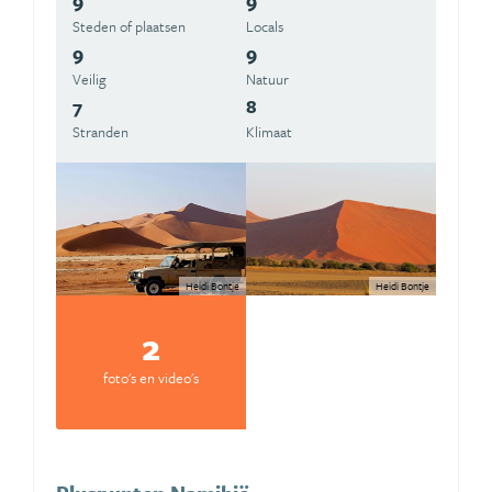
9
9
Steden of plaatsen
Locals
9
9
Veilig
Natuur
7
8
Stranden
Klimaat
Heidi Bontje
Heidi Bontje
2
foto's en video's