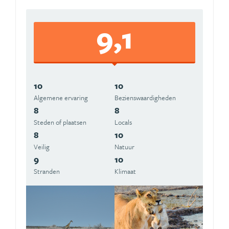
9,1
10
10
Algemene ervaring
Beziens­waardigheden
8
8
Steden of plaatsen
Locals
8
10
Veilig
Natuur
9
10
Stranden
Klimaat