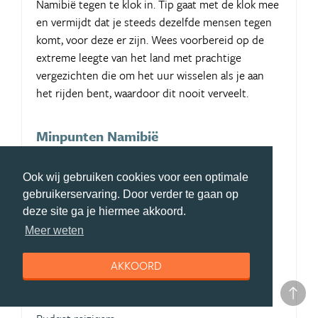
Namibië tegen te klok in. Tip gaat met de klok mee
en vermijdt dat je steeds dezelfde mensen tegen
komt, voor deze er zijn. Wees voorbereid op de
extreme leegte van het land met prachtige
vergezichten die om het uur wisselen als je aan
het rijden bent, waardoor dit nooit verveelt.
Minpunten Namibië
lange afstanden rijden
Ook wij gebruiken cookies voor een optimale
Aangeraden voor:
gebruikerservaring. Door verder te gaan op
Gezinnen,
deze site ga je hiermee akkoord.
Meer weten
Stellen,
Vriendengroep,
AKKOORD
Avonturiers,
Luxe reizigers,