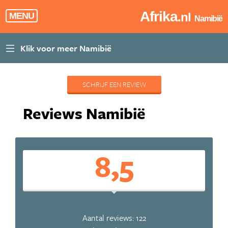
Afrika
.nl
MENU
Namibië
SCHRIJF EEN REVIEW
Reviews Namibië
8,5
Aantal reviews: 122