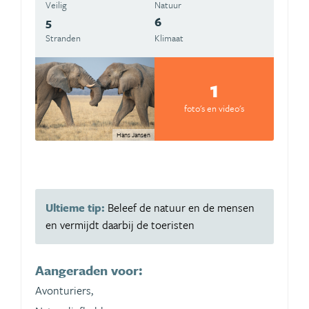
Veilig
Natuur
5
6
Stranden
Klimaat
1
foto's en video's
Hans Jansen
Ultieme tip:
Beleef de natuur en de mensen
en vermijdt daarbij de toeristen
Aangeraden voor:
Avonturiers,