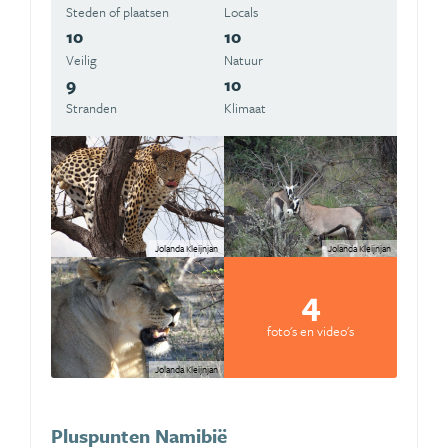
Steden of plaatsen
Locals
10
10
Veilig
Natuur
9
10
Stranden
Klimaat
Jolanda Kleijnjan
Jolanda Kleijnjan
4
foto's en video's
Jolanda Kleijnjan
Pluspunten Namibië