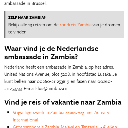
ambassade in Brussel.
ZELF NAAR ZAMBIA?
Bekijk alle 13 reizen om de
rondreis Zambia
van je dromen
te vinden
Waar vind je de Nederlandse
ambassade in Zambia?
Nederland heeft een ambassade in Zambia, op het adres:
United Nations Avenue, plot 5208, in hoofdstad Lusaka. Je
kunt bellen naar 00260-211253819 en faxen naar 00260-
211253733. E-mail: lus@minbuza.nl.
Vind je reis of vakantie naar Zambia
Vrijwilligerswerk in Zambia
met Activity
op aanvraag
International
Groepsrondreis Zambia, Malawi en Tanzania
€ 4699
va