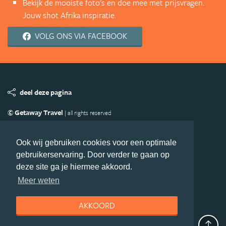
Bekijk de mooiste foto's en doe mee met prijsvragen.
Jouw shot Afrika inspiratie.
VOLG ONS VIA FACEBOOK
deel deze pagina
© Getaway Travel
| all rights reserved
Adverteren
Handige Links
Algemene Voorwaarden
Copyright
Privacy statement
Disclaimer
Cookies
Ook wij gebruiken cookies voor een optimale
gebruikerservaring. Door verder te gaan op
Volg Afrika.nl
deze site ga je hiermee akkoord.
Nieuwsbrief
Facebook
Meer weten
AKKOORD