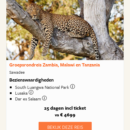
Groepsrondreis Zambia, Malawi en Tanzania
Sawadee
Bezienswaardigheden
South Luangwa National Park
Lusaka
Dar es Salaam
25 dagen
incl ticket
€ 4699
va
BEKIJK DEZE REIS