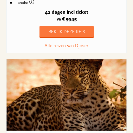
Lusaka
42 dagen
incl ticket
€ 5945
va
BEKIJK DEZE REIS
Alle reizen van Djoser