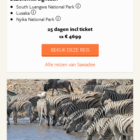
South Luangwa National Park
Lusaka
Nyika National Park
25 dagen
incl ticket
€ 4699
va
BEKIJK DEZE REIS
Alle reizen van Sawadee