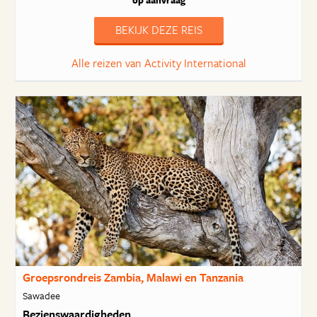
op aanvraag
BEKIJK DEZE REIS
Alle reizen van Activity International
Groepsrondreis Zambia, Malawi en Tanzania
Sawadee
Bezienswaardigheden