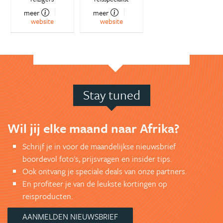
meer
meer
website
website
Stay tuned
Wil jij elke maand naar Afrika?
Schrijf je in voor de maandelijkse nieuwsbrief
boordevol foto's, prijsvragen en insider tips.
Ook ontvang je speciale deals van onze partners.
En profiteer je van de leukste kortingen op
reisproducten.
AANMELDEN NIEUWSBRIEF