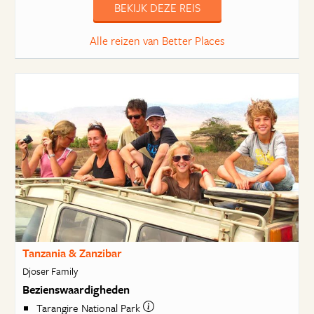
BEKIJK DEZE REIS
Alle reizen van Better Places
Tanzania & Zanzibar
Djoser Family
Bezienswaardigheden
Tarangire National Park