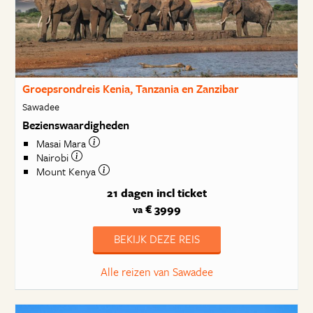
Groepsrondreis Kenia, Tanzania en Zanzibar
Sawadee
Bezienswaardigheden
Masai Mara
Nairobi
Mount Kenya
21 dagen
incl ticket
€ 3999
va
BEKIJK DEZE REIS
Alle reizen van Sawadee