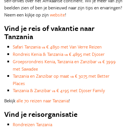
self-drives over het Afrikaanse continent. Wil je meer van zijn
beelden zien of ben je benieuwd naar zijn tips en ervaringen?
Neem een kijkje op zijn
website
!
Vind je reis of vakantie naar
Tanzania
Safari Tanzania
€ 4850 met Van Verre Reizen
va
Rondreis Kenia & Tanzania
€ 4895 met Djoser
va
Groepsrondreis Kenia, Tanzania en Zanzibar
€ 3999
va
met Sawadee
Tanzania en Zanzibar op maat
€ 3075 met Better
va
Places
Tanzania & Zanzibar
€ 4195 met Djoser Family
va
Bekijk
alle 70 reizen naar Tanzania
!
Vind je reisorganisatie
Rondreizen Tanzania