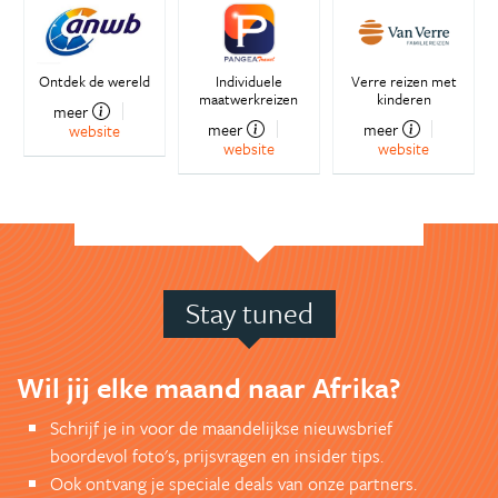
Ontdek de wereld
Individuele
Verre reizen met
maatwerkreizen
kinderen
meer
meer
meer
website
website
website
Stay tuned
Wil jij elke maand naar Afrika?
Schrijf je in voor de maandelijkse nieuwsbrief
boordevol foto's, prijsvragen en insider tips.
Ook ontvang je speciale deals van onze partners.